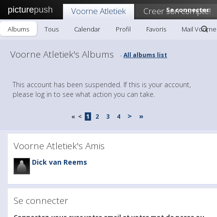
picture
push
Voorne Atletiek
Creer son compte!
Se connecter
Albums
Tous
Calendar
Profil
Favoris
Mail Voorne 
Voorne Atletiek's Albums
All albums list
-
This account has been suspended. If this is your account,
please log in to see what action you can take.
>
»
«
<
1
2
3
4
Voorne Atletiek's Amis
Dick van Reems
Se connecter