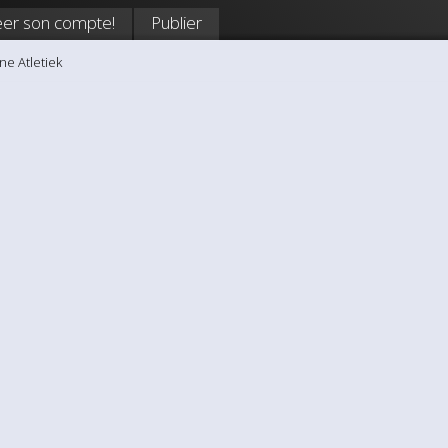
eer son compte!
Publier
ne Atletiek