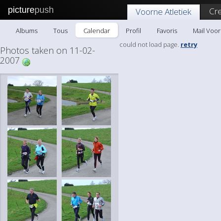
picture
push
Cr
Voorne Atletiek
Albums
Tous
Calendar
Profil
Favoris
Mail Voor
could not load page.
retry
Photos taken on 11-02-
2007