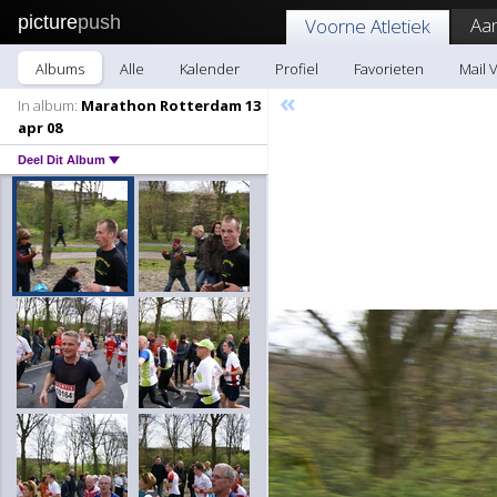
picture
push
Aa
Voorne Atletiek
Albums
Alle
Kalender
Profiel
Favorieten
Mail 
«
In album:
Marathon Rotterdam 13
apr 08
Deel Dit Album