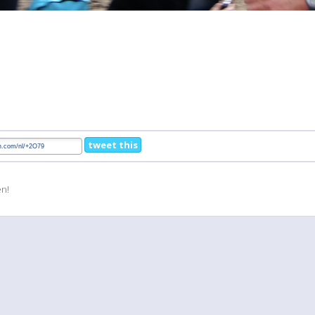
tweet this
en!