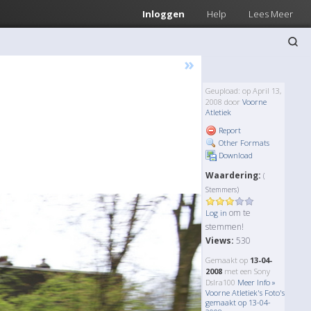
Inloggen
Help
Lees Meer
»
Geupload: op April 13,
2008 door
Voorne
Atletiek
Report
Other Formats
Download
Waardering:
(
Stemmers)
om te
Log in
stemmen!
Views:
530
Gemaakt op
13-04-
2008
met een Sony
Dslra100
Meer Info »
Voorne Atletiek's Foto's
gemaakt op 13-04-