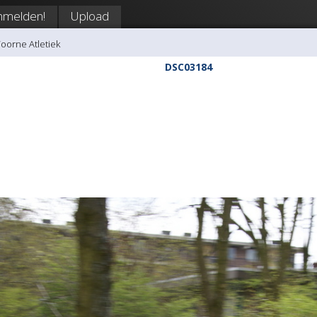
nmelden!
Upload
Voorne Atletiek
DSC03184