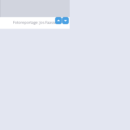
up
Fotoreportage: Jos Faasse
down
loading...
Diashow
Language
Jouw
English
Help
Nederlands
Lees Meer
Français
loading...