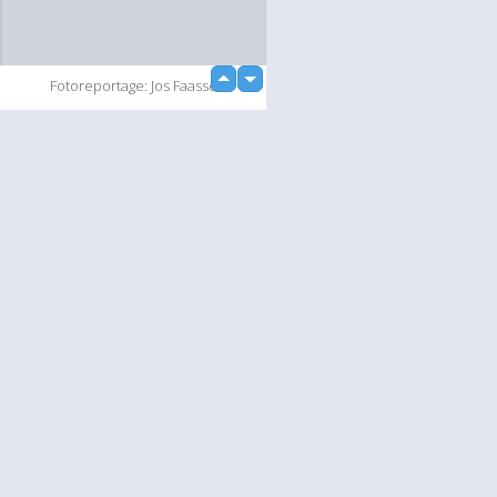
up
Fotoreportage: Jos Faasse
down
loading...
Diashow
Language
Jouw
English
Help
Nederlands
Lees Meer
Français
loading...