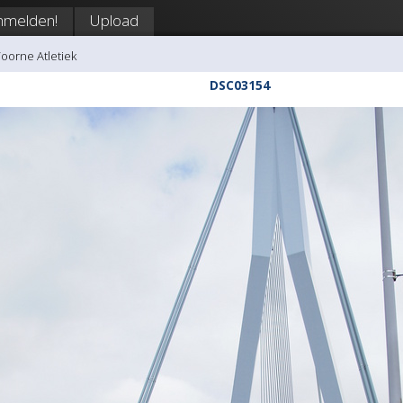
nmelden!
Upload
Voorne Atletiek
DSC03154