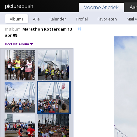
picture
push
Aa
Voorne Atletiek
Albums
Alle
Kalender
Profiel
Favorieten
Mail 
«
In album:
Marathon Rotterdam 13
apr 08
Deel Dit Album