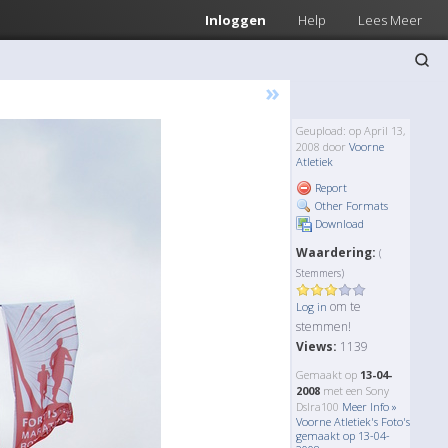
Inloggen
Help
Lees Meer
»
Geupload: op April 13,
2008 door
Voorne
Atletiek
Report
Other Formats
Download
Waardering:
(
Stemmers)
om te
Log in
stemmen!
Views:
1139
Gemaakt op
13-04-
2008
met een Sony
Dslra100
Meer Info »
Voorne Atletiek's Foto's
gemaakt op 13-04-