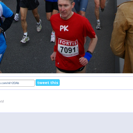
tweet this
en!