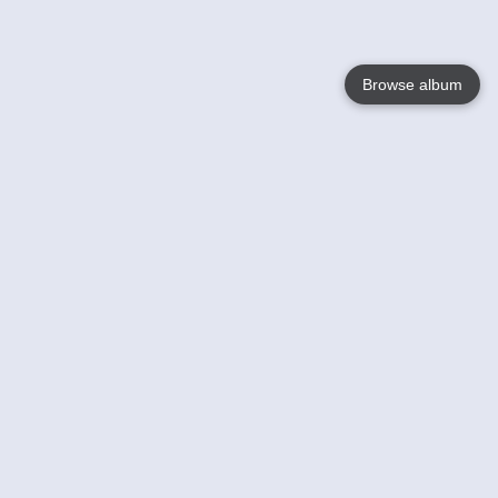
Browse album
Language
English
Nederlands
Français
Jouw
Help
Lees Meer