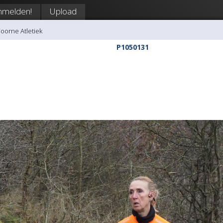
nmelden!
Upload
Voorne Atletiek
P1050131