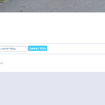
tweet this
en!