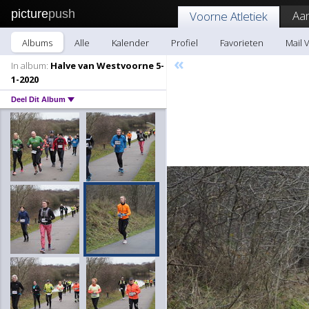
picture
push
Aa
Voorne Atletiek
Albums
Alle
Kalender
Profiel
Favorieten
Mail 
«
In album:
Halve van Westvoorne 5-
1-2020
Deel Dit Album