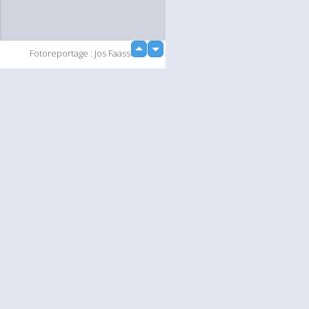
up
Fotoreportage : Jos Faasse
down
loading...
Diashow
Language
Jouw
English
Help
Nederlands
Lees Meer
Français
loading...