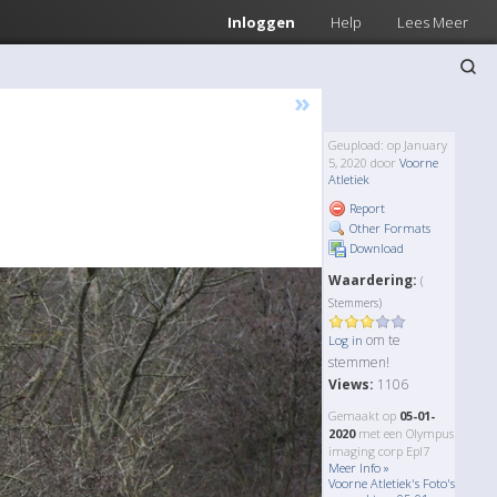
Inloggen
Help
Lees Meer
»
Geupload: op January
5, 2020 door
Voorne
Atletiek
Report
Other Formats
Download
Waardering:
(
Stemmers)
om te
Log in
stemmen!
Views:
1106
Gemaakt op
05-01-
2020
met een Olympus
imaging corp Epl7
Meer Info »
Voorne Atletiek's Foto's