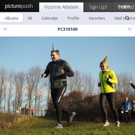
picture
push
Voorne Atletiek
Sign Up!
Upload
Login
Albums
All
Calendar
Profile
Favorites
Mail Voorne
«
»
PC310100