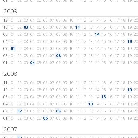
01 :
01
02
03
04
05
06
07
08
09
10
11
12
13
14
15
16
17
18
19
20
2009
12 :
01
02
03
04
05
06
07
08
09
10
11
12
13
14
15
16
17
18
19
20
10 :
01
02
03
04
05
06
07
08
09
10
11
12
13
14
15
16
17
18
19
20
06 :
01
02
03
04
05
06
07
08
09
10
11
12
13
14
15
16
17
18
19
20
04 :
01
02
03
04
05
06
07
08
09
10
11
12
13
14
15
16
17
18
19
20
03 :
01
02
03
04
05
06
07
08
09
10
11
12
13
14
15
16
17
18
19
20
02 :
01
02
03
04
05
06
07
08
09
10
11
12
13
14
15
16
17
18
19
20
01 :
01
02
03
04
05
06
07
08
09
10
11
12
13
14
15
16
17
18
19
20
2008
11 :
01
02
03
04
05
06
07
08
09
10
11
12
13
14
15
16
17
18
19
20
10 :
01
02
03
04
05
06
07
08
09
10
11
12
13
14
15
16
17
18
19
20
06 :
01
02
03
04
05
06
07
08
09
10
11
12
13
14
15
16
17
18
19
20
04 :
01
02
03
04
05
06
07
08
09
10
11
12
13
14
15
16
17
18
19
20
03 :
01
02
03
04
05
06
07
08
09
10
11
12
13
14
15
16
17
18
19
20
01 :
01
02
03
04
05
06
07
08
09
10
11
12
13
14
15
16
17
18
19
20
2007