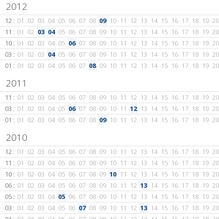
2012
12 :
01
02
03
04
05
06
07
08
09
10
11
12
13
14
15
16
17
18
19
20
11 :
01
02
03
04
05
06
07
08
09
10
11
12
13
14
15
16
17
18
19
20
10 :
01
02
03
04
05
06
07
08
09
10
11
12
13
14
15
16
17
18
19
20
03 :
01
02
03
04
05
06
07
08
09
10
11
12
13
14
15
16
17
18
19
20
01 :
01
02
03
04
05
06
07
08
09
10
11
12
13
14
15
16
17
18
19
20
2011
11 :
01
02
03
04
05
06
07
08
09
10
11
12
13
14
15
16
17
18
19
20
03 :
01
02
03
04
05
06
07
08
09
10
11
12
13
14
15
16
17
18
19
20
01 :
01
02
03
04
05
06
07
08
09
10
11
12
13
14
15
16
17
18
19
20
2010
12 :
01
02
03
04
05
06
07
08
09
10
11
12
13
14
15
16
17
18
19
20
11 :
01
02
03
04
05
06
07
08
09
10
11
12
13
14
15
16
17
18
19
20
10 :
01
02
03
04
05
06
07
08
09
10
11
12
13
14
15
16
17
18
19
20
06 :
01
02
03
04
05
06
07
08
09
10
11
12
13
14
15
16
17
18
19
20
05 :
01
02
03
04
05
06
07
08
09
10
11
12
13
14
15
16
17
18
19
20
03 :
01
02
03
04
05
06
07
08
09
10
11
12
13
14
15
16
17
18
19
20