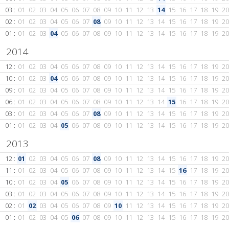
03 :
01
02
03
04
05
06
07
08
09
10
11
12
13
14
15
16
17
18
19
20
02 :
01
02
03
04
05
06
07
08
09
10
11
12
13
14
15
16
17
18
19
20
01 :
01
02
03
04
05
06
07
08
09
10
11
12
13
14
15
16
17
18
19
20
2014
12 :
01
02
03
04
05
06
07
08
09
10
11
12
13
14
15
16
17
18
19
20
10 :
01
02
03
04
05
06
07
08
09
10
11
12
13
14
15
16
17
18
19
20
09 :
01
02
03
04
05
06
07
08
09
10
11
12
13
14
15
16
17
18
19
20
06 :
01
02
03
04
05
06
07
08
09
10
11
12
13
14
15
16
17
18
19
20
03 :
01
02
03
04
05
06
07
08
09
10
11
12
13
14
15
16
17
18
19
20
01 :
01
02
03
04
05
06
07
08
09
10
11
12
13
14
15
16
17
18
19
20
2013
12 :
01
02
03
04
05
06
07
08
09
10
11
12
13
14
15
16
17
18
19
20
11 :
01
02
03
04
05
06
07
08
09
10
11
12
13
14
15
16
17
18
19
20
10 :
01
02
03
04
05
06
07
08
09
10
11
12
13
14
15
16
17
18
19
20
03 :
01
02
03
04
05
06
07
08
09
10
11
12
13
14
15
16
17
18
19
20
02 :
01
02
03
04
05
06
07
08
09
10
11
12
13
14
15
16
17
18
19
20
01 :
01
02
03
04
05
06
07
08
09
10
11
12
13
14
15
16
17
18
19
20