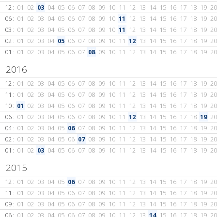
12 :
01
02
03
04
05
06
07
08
09
10
11
12
13
14
15
16
17
18
19
20
06 :
01
02
03
04
05
06
07
08
09
10
11
12
13
14
15
16
17
18
19
20
03 :
01
02
03
04
05
06
07
08
09
10
11
12
13
14
15
16
17
18
19
20
02 :
01
02
03
04
05
06
07
08
09
10
11
12
13
14
15
16
17
18
19
20
01 :
01
02
03
04
05
06
07
08
09
10
11
12
13
14
15
16
17
18
19
20
2016
12 :
01
02
03
04
05
06
07
08
09
10
11
12
13
14
15
16
17
18
19
20
11 :
01
02
03
04
05
06
07
08
09
10
11
12
13
14
15
16
17
18
19
20
10 :
01
02
03
04
05
06
07
08
09
10
11
12
13
14
15
16
17
18
19
20
06 :
01
02
03
04
05
06
07
08
09
10
11
12
13
14
15
16
17
18
19
20
04 :
01
02
03
04
05
06
07
08
09
10
11
12
13
14
15
16
17
18
19
20
02 :
01
02
03
04
05
06
07
08
09
10
11
12
13
14
15
16
17
18
19
20
01 :
01
02
03
04
05
06
07
08
09
10
11
12
13
14
15
16
17
18
19
20
2015
12 :
01
02
03
04
05
06
07
08
09
10
11
12
13
14
15
16
17
18
19
20
11 :
01
02
03
04
05
06
07
08
09
10
11
12
13
14
15
16
17
18
19
20
09 :
01
02
03
04
05
06
07
08
09
10
11
12
13
14
15
16
17
18
19
20
06 :
01
02
03
04
05
06
07
08
09
10
11
12
13
14
15
16
17
18
19
20