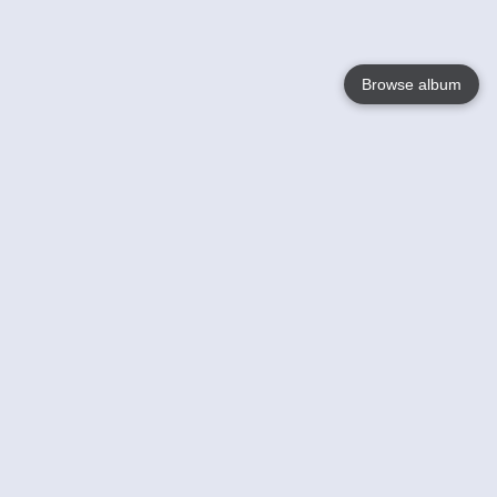
Browse album
Language
English
Nederlands
Français
Your
Help
Learn More