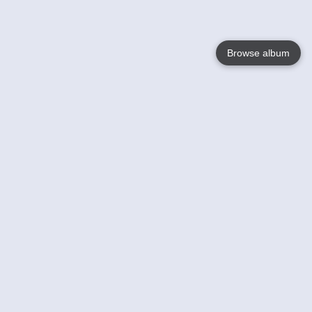
Browse album
Language
English
Nederlands
Français
Your
Help
Learn More