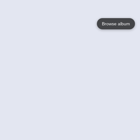
Browse album
Language
English
Nederlands
Français
Your
Help
Learn More