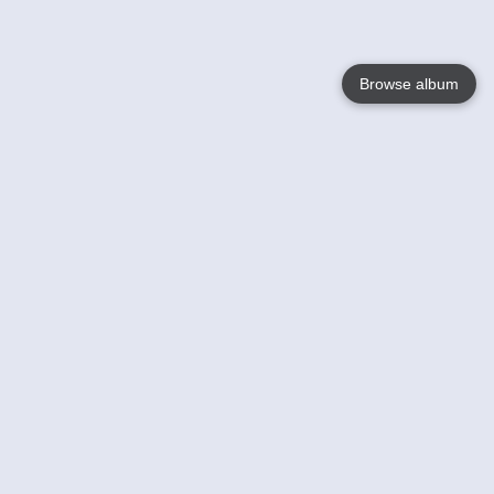
Browse album
Language
English
Nederlands
Français
Votre / vos
Help
En savoir plusu