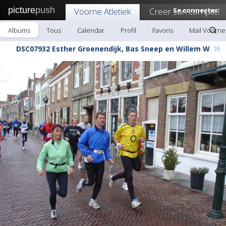
picture
push
Voorne Atletiek
Creer son compte!
Se connecter
Albums
Tous
Calendar
Profil
Favoris
Mail Voorne 
»
DSC07932 Esther Groenendijk, Bas Sneep en Willem W