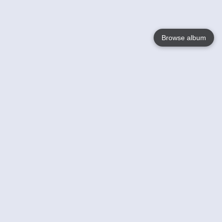
Browse album
Language
English
Nederlands
Français
Votre / vos
Help
En savoir plusu