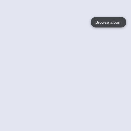
Browse album
Language
English
Nederlands
Français
Your
Help
Learn More