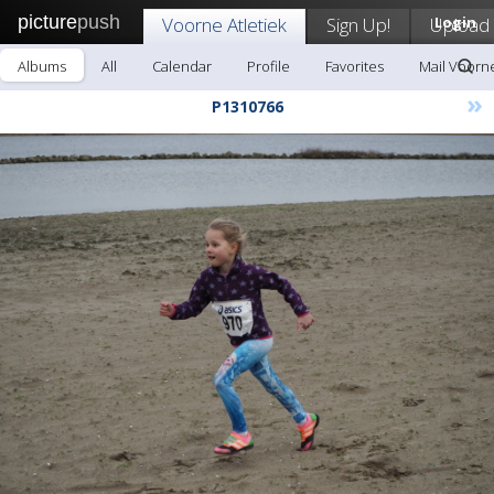
picture
push
Voorne Atletiek
Sign Up!
Upload
Login
Albums
All
Calendar
Profile
Favorites
Mail Voorne
»
P1310766